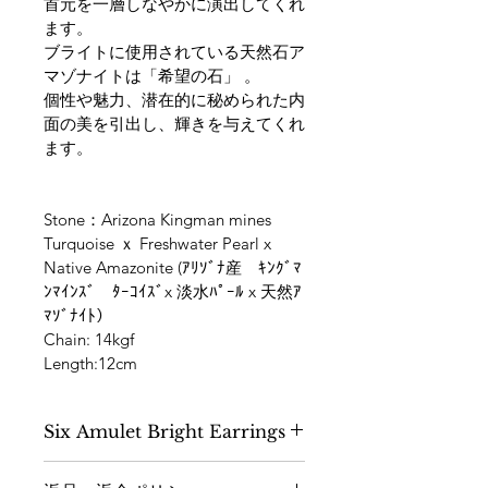
首元を一層しなやかに演出してくれ
ます。
ブライトに使用されている天然石ア
マゾナイトは「希望の石」 。
個性や魅力、潜在的に秘められた内
面の美を引出し、輝きを与えてくれ
ます。
Stone：Arizona Kingman mines 
Turquoise ｘ Freshwater Pearl x 
Native Amazonite (ｱﾘｿﾞﾅ産　ｷﾝｸﾞﾏ
ﾝﾏｲﾝｽﾞ　ﾀｰｺｲｽﾞx 淡水ﾊﾟｰﾙ x 天然ｱ
ﾏｿﾞﾅｲﾄ）
Chain: 14kgf
Length:12cm
Six Amulet Bright Earrings
Stone：Arizona Kingman mines 