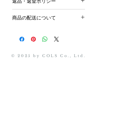
返品・返金ポリシー
Turquoise ｘ Freshwater Pearl x 
Native Amazonite (ｱﾘｿﾞﾅ産　ｷﾝｸﾞﾏﾝﾏｲ
商品の品質/管理には万全を期してお
ﾝｽﾞ　ﾀｰｺｲｽﾞx 淡水ﾊﾟｰﾙ x 天然ｱﾏｿﾞﾅｲ
商品の配送について
りますが、
ﾄ）
Chain: 14kgf
●日本ー600円
●海外ー3000円（場所に
万が一、お届け致しました商品に不良
Length:12cm
より変動する際はこちらから改めてご
品や配送ミス等がございましたら、商
連絡をさせていただきます）
品到着日を含めまして3日以内に、返
品交換ご希望の旨をご連絡下さい。 
© 2025 by COLS Co., Ltd.
ハンドメイドジュエリーなため、個体
差や多少のキズは予めご了承くださ
い）
ご返送は、商品到着日を含めまして７
日以内にお願い致します。 
尚、お客さまのご都合による返品・返
金はお請けできませんので予めご了承
くださいませ。